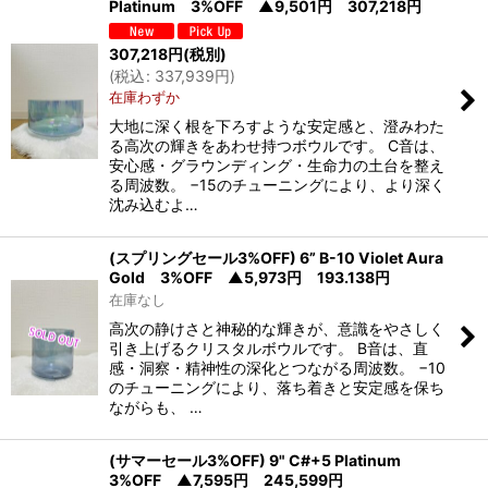
Platinum 3%OFF ▲9,501円 307,218円
307,218
円
(税別)
(
税込
:
337,939
円
)
在庫わずか
大地に深く根を下ろすような安定感と、澄みわた
る高次の輝きをあわせ持つボウルです。 C音は、
安心感・グラウンディング・生命力の土台を整え
る周波数。 −15のチューニングにより、より深く
沈み込むよ…
(スプリングセール3%OFF) 6” B-10 Violet Aura
Gold 3%OFF ▲5,973円 193.138円
在庫なし
高次の静けさと神秘的な輝きが、意識をやさしく
引き上げるクリスタルボウルです。 B音は、直
感・洞察・精神性の深化とつながる周波数。 −10
のチューニングにより、落ち着きと安定感を保ち
ながらも、 …
(サマーセール3%OFF) 9" C#+5 Platinum
3%OFF ▲7,595円 245,599円