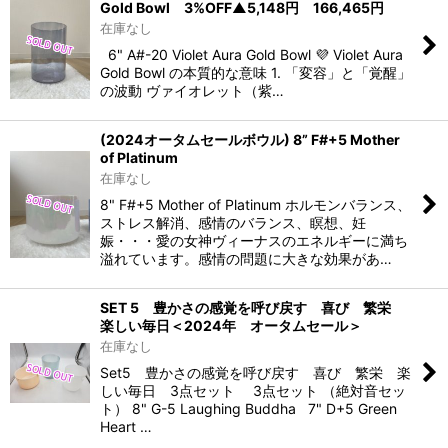
Gold Bowl 3%OFF▲5,148円 166,465円
在庫なし
6" A#-20 Violet Aura Gold Bowl 💜 Violet Aura
Gold Bowl の本質的な意味 1. 「変容」と「覚醒」
の波動 ヴァイオレット（紫…
(2024オータムセールボウル) 8” F#+5 Mother
of Platinum
在庫なし
8" F#+5 Mother of Platinum ホルモンバランス、
ストレス解消、感情のバランス、瞑想、妊
娠・・・愛の女神ヴィーナスのエネルギーに満ち
溢れています。感情の問題に大きな効果があ…
SET 5 豊かさの感覚を呼び戻す 喜び 繁栄
楽しい毎日＜2024年 オータムセール＞
在庫なし
Set5 豊かさの感覚を呼び戻す 喜び 繁栄 楽
しい毎日 3点セット 3点セット （絶対音セッ
ト） 8" G-5 Laughing Buddha 7" D+5 Green
Heart …