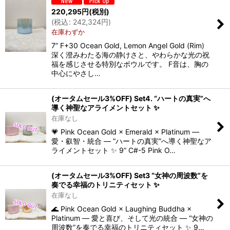
220,295
円
(税別)
(
税込
:
242,324
円
)
在庫わずか
7” F+30 Ocean Gold, Lemon Angel Gold (Rim)
深く澄みわたる海の静けさと、やわらかな光の祝
福を感じさせる特別なボウルです。 F音は、胸の
中心にやさし…
(オータムセール3%OFF) Set4. “ハートの真実”へ
導く神聖なアライメントセット ✨
在庫なし
💗 Pink Ocean Gold × Emerald × Platinum ―
愛・叡智・統合 ― “ハートの真実”へ導く神聖なア
ライメントセット ✨ 9” C#-5 Pink O…
(オータムセール3%OFF) Set3 “女神の周波数”を
奏でる幸福のトリニティセット ✨
在庫なし
🌊 Pink Ocean Gold × Laughing Buddha ×
Platinum ― 愛と喜び、そして光の統合 ― “女神の
周波数”を奏でる幸福のトリニティセット ✨ 9…