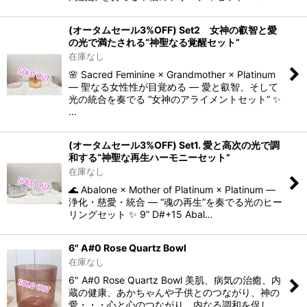
(オータムセール3%OFF) Set2 女神の叡智と愛
の光で満たされる“神聖なる覚醒セット”
在庫なし
🌸 Sacred Feminine × Grandmother × Platinum
― 聖なる女性性が目覚める ― 愛と叡智、そして
光の統合を奏でる “女神のアライメントセット” ✨
…
(オータムセール3%OFF) Set1. 愛と高次の光で調
和する“神聖な再生ハーモニーセット”
在庫なし
🌊 Abalone × Mother of Platinum × Platinum ―
浄化・慈愛・統合 ― “魂の再生”を奏でる光のヒー
リングセット ✨ 9” D#+15 Abal…
6" A#0 Rose Quartz Bowl
在庫なし
6" A#0 Rose Quartz Bowl 美肌、病気の治癒、内
蔵の健康、あかちゃんや子供とのつながり、神の
愛・・・心と心のつながり。内なる調和を促し