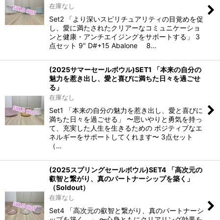
在庫なし
Set2 「より深いスピリチュアリティの目覚めを促
し、愛に満たされたクリアーなコミュニケーショ
ンと健康・アンチエイジングをサポートする」 3
点セット 9" D#+15 Abalone 8…
(2025サマーセールボウル)SET1 「本来の自分の
魅力を惹き出し、愛と喜びに満ちた日々を過ごせ
る」
在庫なし
Set1 「本来の自分の魅力を惹き出し、愛と喜びに
満ちた日々を過ごせる」 〜思いやりと勇気を持っ
て、充実した人生を生きるための ポジティブなエ
ネルギーをサポートしてくれます〜 3点セット
（…
(2025スプリングセールボウル)SET4 「高次元の
叡智と繋がり、真のパートナーシップを築く」
（Soldout）
在庫なし
Set4 「高次元の叡智と繋がり、真のパートナーシ
ップを築く。」 〜心身ともにクリアリング効果を