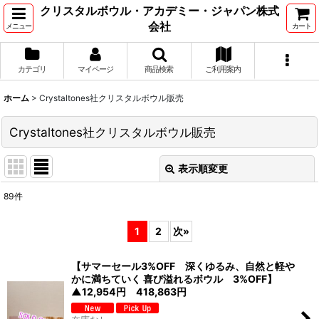
クリスタルボウル・アカデミー・ジャパン株式
会社
メニュー
カート
カテゴリ
マイページ
商品検索
ご利用案内
ホーム
>
Crystaltones社クリスタルボウル販売
Crystaltones社クリスタルボウル販売
表示順変更
閉じる
89
件
サブカテゴリ
:
1
2
次
»
表示数
:
【サマーセール3%OFF 深くゆるみ、自然と軽や
かに満ちていく 喜び溢れるボウル 3%OFF】
▲12,954円 418,863円
並び順
: