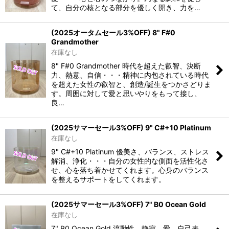
て、自分の核となる部分を優しく開き、力を…
(2025オータムセール3%OFF) 8" F#0
Grandmother
在庫なし
8" F#0 Grandmother 時代を超えた叡智、決断
力、熱意、自信・・・精神に内包されている時代
を超えた女性の叡智と、創造/誕生をつかさどりま
す。周囲に対して愛と思いやりをもって接し、
良…
(2025サマーセール3%OFF) 9" C#+10 Platinum
在庫なし
9" C#+10 Platinum 優美さ、バランス、ストレス
解消、浄化・・・自分の女性的な側面を活性化さ
せ、心を落ち着かせてくれます。心身のバランス
を整えるサポートをしてくれます。
(2025サマーセール3%OFF) 7" B0 Ocean Gold
在庫なし
7" B0 Ocean Gold 流動性、静寂、愛、自己表