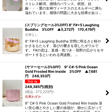
ストレス解消、感情のバランス、瞑想、妊
娠・・・愛の女神ヴィーナスのエネルギーに満ち
溢れています。感情の問題に大きな効果があり…
(スプリングセール3%OFF) 8" F#+5 Laughing
Buddha 3%OFF ▲5,272円 170,479円
在庫なし
8" F#+5 Laughing Buddha 空間に明るさと軽や
かさをもたらす、喜びの響きを宿したボウルで
す。 F#の音は、直感・気づき・視野の広がりをサ
ポートするといわれる周波数。 …
(サマーセール3%0FF) 9" C#-5 Pink Ocean
Gold Frosted Rim Inside 3%OFF ▲7,681
円 248,353円
248,385
円
(税別)
(
税込
:
273,223
円
)
在庫わずか
9" C#-5 Pink Ocean Gold Frosted Rim Inside 深
い安心感とやさしい愛の余韻が、静かに広がって