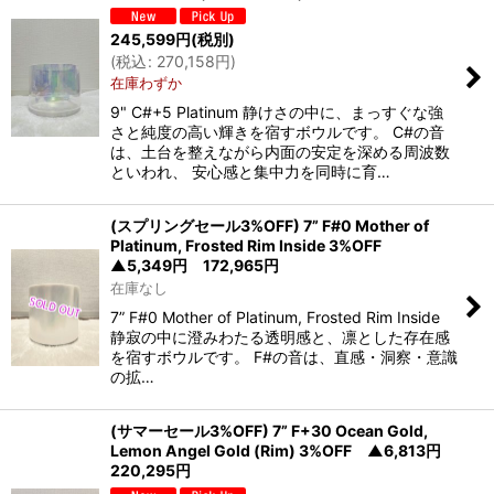
245,599
円
(税別)
(
税込
:
270,158
円
)
在庫わずか
9" C#+5 Platinum 静けさの中に、まっすぐな強
さと純度の高い輝きを宿すボウルです。 C#の音
は、土台を整えながら内面の安定を深める周波数
といわれ、 安心感と集中力を同時に育…
(スプリングセール3%OFF) 7” F#0 Mother of
Platinum, Frosted Rim Inside 3%OFF
▲5,349円 172,965円
在庫なし
7” F#0 Mother of Platinum, Frosted Rim Inside
静寂の中に澄みわたる透明感と、凛とした存在感
を宿すボウルです。 F#の音は、直感・洞察・意識
の拡…
(サマーセール3%OFF) 7” F+30 Ocean Gold,
Lemon Angel Gold (Rim) 3%OFF ▲6,813円
220,295円