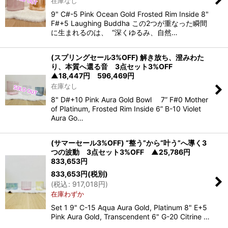
在庫なし
9" C#-5 Pink Ocean Gold Frosted Rim Inside 8"
絞り込む
F#+5 Laughing Buddha この2つが重なった瞬間
に生まれるのは、 “深くゆるみ、自然…
(スプリングセール3%OFF) 解き放ち、澄みわた
り、本質へ還る音 3点セット3%OFF
▲18,447円 596,469円
在庫なし
8" D#+10 Pink Aura Gold Bowl 7” F#0 Mother
of Platinum, Frosted Rim Inside 6” B-10 Violet
Aura Go…
(サマーセール3%OFF) “整う”から“叶う”へ導く3
つの波動 3点セット3%OFF ▲25,786円
833,653円
833,653
円
(税別)
(
税込
:
917,018
円
)
在庫わずか
Set 1 9" C-15 Aqua Aura Gold, Platinum 8" E+5
Pink Aura Gold, Transcendent 6" G-20 Citrine …