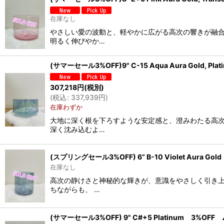
在庫なし
やさしい愛の波動と、軽やかに広がる高次の響きが融合
明るく伸びやか…
(サマーセール3%OFF)9" C-15 Aqua Aura Gold, Pl
307,218
円
(税別)
(
税込
:
337,939
円
)
在庫わずか
大地に深く根を下ろすような安定感と、澄みわたる高次
深く沈み込むよ…
(スプリングセール3%OFF) 6” B-10 Violet Aura Go
在庫なし
高次の静けさと神秘的な輝きが、意識をやさしく引き上
ちながらも、 …
(サマーセール3%OFF) 9" C#+5 Platinum 3%OFF 