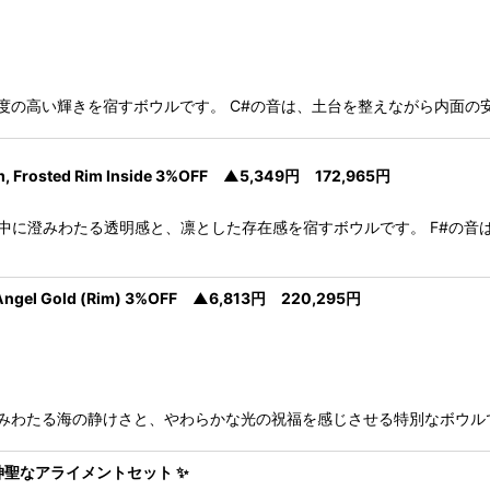
な強さと純度の高い輝きを宿すボウルです。 C#の音は、土台を整えながら内
, Frosted Rim Inside 3%OFF ▲5,349円 172,965円
 Rim Inside 静寂の中に澄みわたる透明感と、凛とした存在感を宿すボウルです。 
Angel Gold (Rim) 3%OFF ▲6,813円 220,295円
Gold (Rim) 深く澄みわたる海の静けさと、やわらかな光の祝福を感じさせる特別
導く神聖なアライメントセット ✨