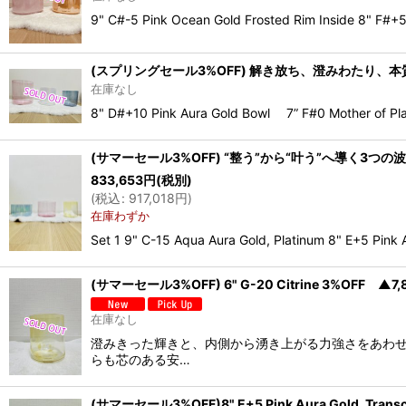
9" C#-5 Pink Ocean Gold Frosted Rim In
(スプリングセール3%OFF) 解き放ち、澄みわたり、本質へ
在庫なし
8" D#+10 Pink Aura Gold Bowl 7” F#0 Mother of Plat
(サマーセール3%OFF) “整う”から“叶う”へ導く3つの波
833,653
円
(税別)
(
税込
:
917,018
円
)
在庫わずか
Set 1 9" C-15 Aqua Aura Gold, Platinum 8" E+5 Pink 
(サマーセール3%OFF) 6" G-20 Citrine 3%OFF ▲7
在庫なし
澄みきった輝きと、内側から湧き上がる力強さをあわせ
らも芯のある安…
(サマーセール3%OFF)8" E+5 Pink Aura Gold, Tran