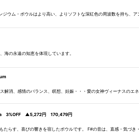
nside オーシャン・インジウム・ボウルはより高い、よりソフトな深紅色の周波数
れており、海の永遠の知恵を体現しています。
num
モンバランス、ストレス解消、感情のバランス、瞑想、妊娠・・・愛の女神ヴィー
ha 3%OFF ▲5,272円 170,479円
さと軽やかさをもたらす、喜びの響きを宿したボウルです。 F#の音は、直感・