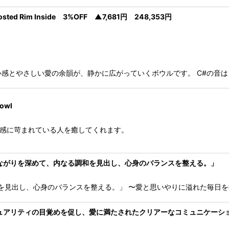
osted Rim Inside 3%OFF ▲7,681円 248,353円
Rim Inside 深い安心感とやさしい愛の余韻が、静かに広がっていくボウルです。 
owl
でいる人や喪失感に苛まれている人を癒してくれます。
とのつながりを深めて、内なる調和を見出し、心身のバランスを整える。」
見出し、心身のバランスを整える。」 〜愛と思いやりに溢れた毎日を提供しま
ピリチュアリティの目覚めを促し、愛に満たされたクリアーなコミュニケー