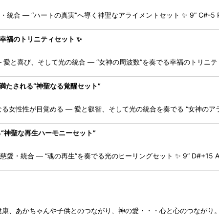
m ― 愛・叡智・統合 ― “ハートの真実”へ導く神聖なアライメントセット ✨ 9” C#-5 P
でる幸福のトリニティセット ✨
 × Platinum ― 愛と喜び、そして光の統合 ― “女神の周波数”を奏でる幸福のトリニ
光で満たされる“神聖なる覚醒セット”
Platinum ― 聖なる女性性が目覚める ― 愛と叡智、そして光の統合を奏でる “女神
する“神聖な再生ハーモニーセット”
num ― 浄化・慈愛・統合 ― “魂の再生”を奏でる光のヒーリングセット ✨ 9” D#+15 A
気の治癒、内蔵の健康、あかちゃんや子供とのつながり、神の愛・・・心と心の