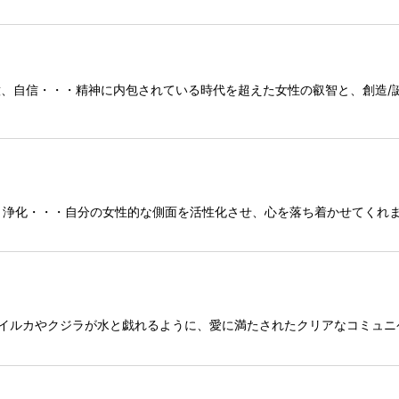
、決断力、熱意、自信・・・精神に内包されている時代を超えた女性の叡智と、
ストレス解消、浄化・・・自分の女性的な側面を活性化させ、心を落ち着かせて
己表現・・・イルカやクジラが水と戯れるように、愛に満たされたクリアなコミ