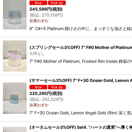
245,599
円
(税別)
(
税込
:
270,158
円
)
在庫わずか
9" C#+5 Platinum 静けさの中に、まっすぐ
(スプリングセール3%OFF) 7” F#0 Mother of Platinum
在庫なし
7” F#0 Mother of Platinum, Frosted
(サマーセール3%OFF) 7” F+30 Ocean Gold, Lemon 
220,295
円
(税別)
(
税込
:
242,324
円
)
在庫わずか
7” F+30 Ocean Gold, Lemon Angel 
(オータムセール3%OFF) Set4. “ハートの真実”へ