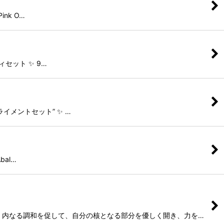
ink O…
ティセット ✨ 9…
のアライメントセット” ✨ …
bal…
つながり。内なる調和を促して、自分の核となる部分を優しく開き、力を…