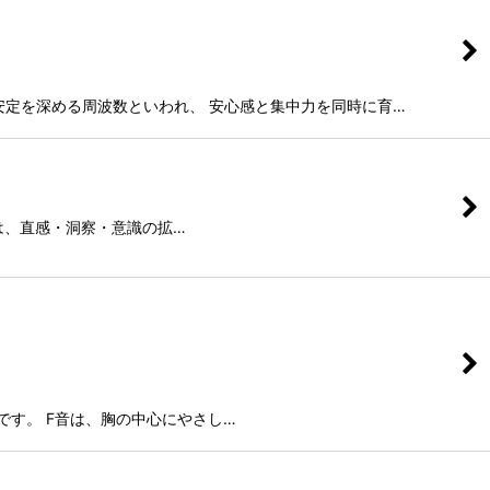
面の安定を深める周波数といわれ、 安心感と集中力を同時に育…
F#の音は、直感・洞察・意識の拡…
なボウルです。 F音は、胸の中心にやさし…