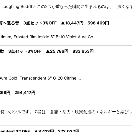
side 8" F#+5 Laughing Buddha この2つが重なった瞬間に生まれるのは、 “
還る音 3点セット3%OFF ▲18,447円 596,469円
inum, Frosted Rim Inside 6” B-10 Violet Aura Go…
動 3点セット3%OFF ▲25,786円 833,653円
Aura Gold, Transcendent 6" G-20 Citrine …
,868円 254,417円
持つボウルです。 G音は、意志・活力・現実創造のエネルギーと結びつ
scendent 3%OFF ▲8,413円 272,022円