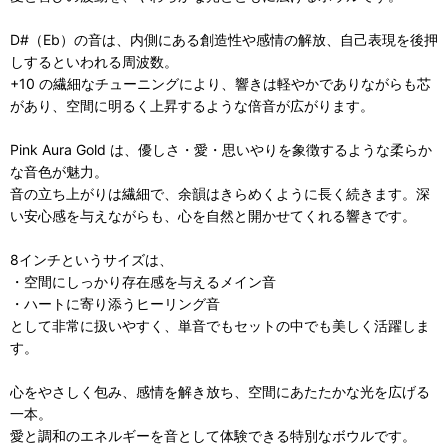
D#（Eb）の音は、内側にある創造性や感情の解放、自己表現を後押
しするといわれる周波数。
+10 の繊細なチューニングにより、響きは軽やかでありながらも芯
があり、空間に明るく上昇するような倍音が広がります。
Pink Aura Gold は、優しさ・愛・思いやりを象徴するような柔らか
な音色が魅力。
音の立ち上がりは繊細で、余韻はきらめくように長く続きます。深
い安心感を与えながらも、心を自然と開かせてくれる響きです。
8インチというサイズは、
・空間にしっかり存在感を与えるメイン音
・ハートに寄り添うヒーリング音
として非常に扱いやすく、単音でもセットの中でも美しく活躍しま
す。
心をやさしく包み、感情を解き放ち、空間にあたたかな光を広げる
一本。
愛と調和のエネルギーを音として体験できる特別なボウルです。