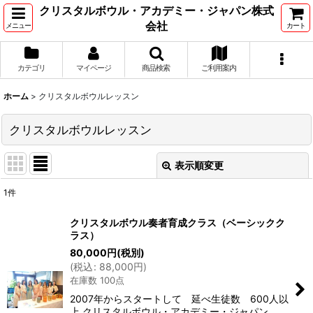
クリスタルボウル・アカデミー・ジャパン株式
会社
メニュー
カート
カテゴリ
マイページ
商品検索
ご利用案内
ホーム
>
クリスタルボウルレッスン
クリスタルボウルレッスン
表示順変更
閉じる
1
件
表示数
:
クリスタルボウル奏者育成クラス（ベーシックク
ラス）
並び順
:
80,000
円
(税別)
(
税込
:
88,000
円
)
在庫数 100点
絞り込む
2007年からスタートして 延べ生徒数 600人以
上 クリスタルボウル・アカデミー・ジャパン