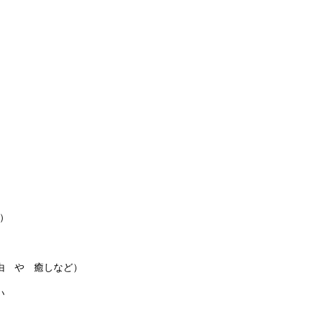
）
由 や 癒しなど）
い