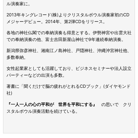
ル演奏家に。
2013
年キングレコード(株)よりクリスタルボウル演奏家初の
CD
メジャーデビュー。
2014
年、第
2
弾
CD
をリリース。
各地の神社仏閣での奉納演奏も得意とする。伊勢神宮や出雲大社
での奉納演奏の他、富士吉田新屋山神社で
9
年連続奉納演奏。
新潟県弥彦神社、湘南江ノ島神社、戸隠神社、沖縄沖宮神社他、
多数奉納。
女性起業家としても活躍しており、ビジネスセミナーや法人設立
パーティーなどの出演も多数。
著書に「聞くだけで脳の疲れがとれる
CD
ブック」(ダイヤモンド
社)
『一人一人の心の平和が 世界を平和にする』
の思いで クリ
スタルボウル演奏活動を続けている。