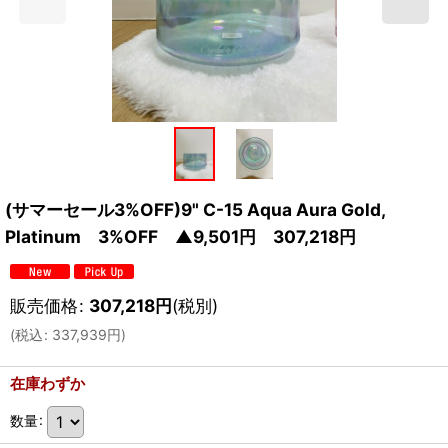
(サマーセール3%OFF)9" C-15 Aqua Aura Gold,
Platinum 3%OFF ▲9,501円 307,218円
販売価格
:
307,218
円
(税別)
(
税込
:
337,939
円
)
在庫わずか
数量
: