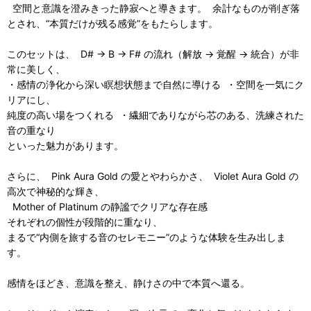
空間と意識を澄みきった静寂へと導きます。 余計なものが削ぎ落
とされ、“本質だけが残る感覚”をもたらします。
このセットは、 D# → B → F# の流れ（解放 → 覚醒 → 統合）が非
常に美しく、
・感情の浄化から深い瞑想状態まで自然に導ける ・空間を一気にク
リアにし、
純度の高い場をつくれる ・繊細でありながら芯のある、洗練された
音の重なり
といった魅力があります。
さらに、 Pink Aura Gold の愛とやわらかさ、 Violet Aura Gold の
高次で神秘的な輝き、
Mother of Platinum の静謐でクリアな存在感
それぞれの個性が段階的に重なり、
まるで“内側を旅する音のセレモニー”のような体験を生み出しま
す。
感情をほどき、意識を整え、静けさの中で本質へ還る。