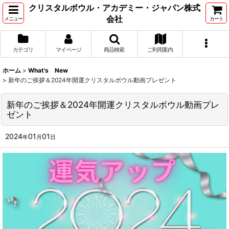
クリスタルボウル・アカデミー・ジャパン株式
会社
メニュー
カート
カテゴリ
マイページ
商品検索
ご利用案内
ホーム
>
What's New
>
新年のご挨拶＆2024年開運クリスタルボウル動画プレゼント
新年のご挨拶＆2024年開運クリスタルボウル動画プレ
ゼント
2024
01
01
年
月
日