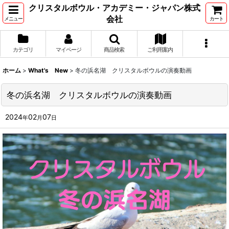
クリスタルボウル・アカデミー・ジャパン株式
会社
メニュー
カート
カテゴリ
マイページ
商品検索
ご利用案内
ホーム
>
What's New
>
冬の浜名湖 クリスタルボウルの演奏動画
冬の浜名湖 クリスタルボウルの演奏動画
2024
02
07
年
月
日